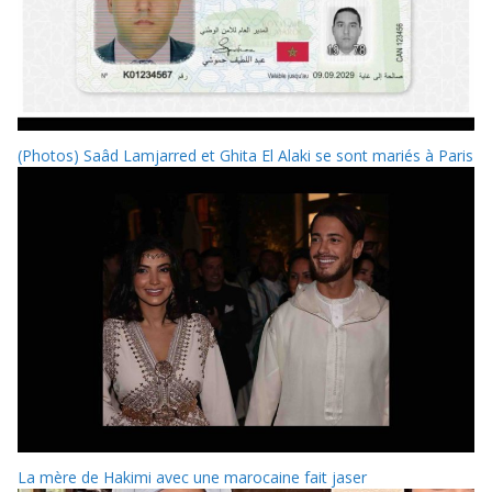
(Photos) Saâd Lamjarred et Ghita El Alaki se sont mariés à Paris
La mère de Hakimi avec une marocaine fait jaser