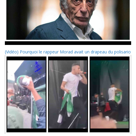
(Vidéo) Pourquoi le rappeur Morad avait un drapeau du polisario