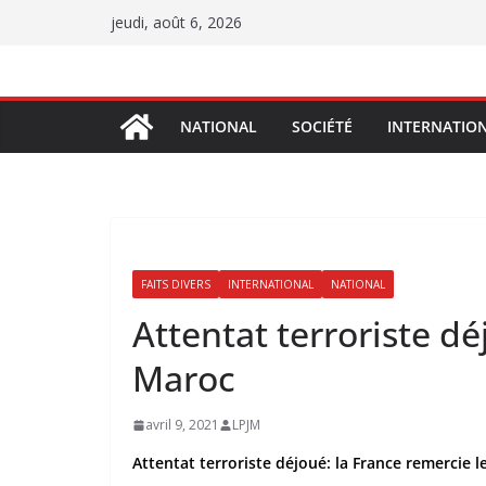
Passer
jeudi, août 6, 2026
au
contenu
NATIONAL
SOCIÉTÉ
INTERNATIO
FAITS DIVERS
INTERNATIONAL
NATIONAL
Attentat terroriste dé
Maroc
avril 9, 2021
LPJM
Attentat terroriste déjoué: la France remercie 