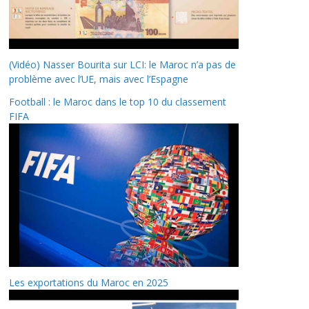
(Vidéo) Nasser Bourita sur LCI: le Maroc n’a pas de
problème avec l’UE, mais avec l’Espagne
Football : le Maroc dans le top 10 du classement
FIFA
Les exportations du Maroc en 2025