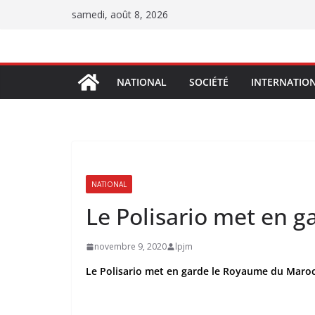
Passer
samedi, août 8, 2026
au
contenu
NATIONAL
SOCIÉTÉ
INTERNATIO
NATIONAL
Le Polisario met en g
novembre 9, 2020
lpjm
Le Polisario met en garde le Royaume du Maro