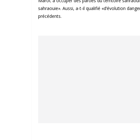
Maroc à occuper des parties du territoire sahraoui 
sahraouie». Aussi, a-t-il qualifié «d’évolution da
précédents.