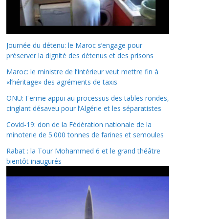
Journée du détenu: le Maroc s’engage pour
préserver la dignité des détenus et des prisons
Maroc: le ministre de l’Intérieur veut mettre fin à
«l’héritage» des agréments de taxis
ONU: Ferme appui au processus des tables rondes,
cinglant désaveu pour l’Algérie et les séparatistes
Covid-19: don de la Fédération nationale de la
minoterie de 5.000 tonnes de farines et semoules
Rabat : la Tour Mohammed 6 et le grand théâtre
bientôt inaugurés