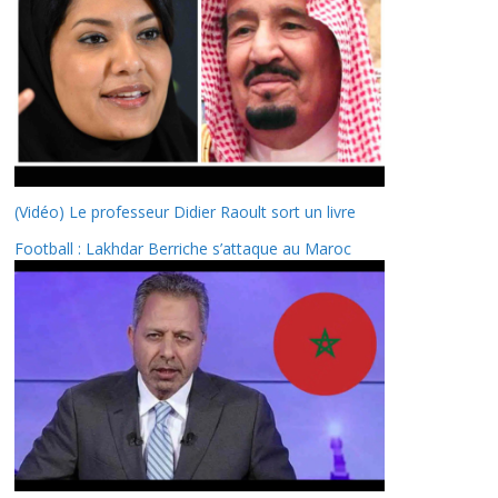
(Vidéo) Le professeur Didier Raoult sort un livre
Football : Lakhdar Berriche s’attaque au Maroc