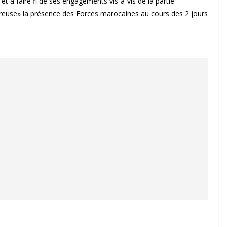
et à faire fi de ses engagements vis-à-vis de la partie
ngereuse» la présence des Forces marocaines au cours des 2 jours