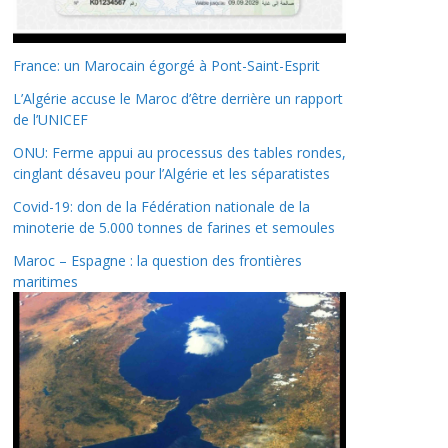
France: un Marocain égorgé à Pont-Saint-Esprit
L’Algérie accuse le Maroc d’être derrière un rapport
de l’UNICEF
ONU: Ferme appui au processus des tables rondes,
cinglant désaveu pour l’Algérie et les séparatistes
Covid-19: don de la Fédération nationale de la
minoterie de 5.000 tonnes de farines et semoules
Maroc – Espagne : la question des frontières
maritimes