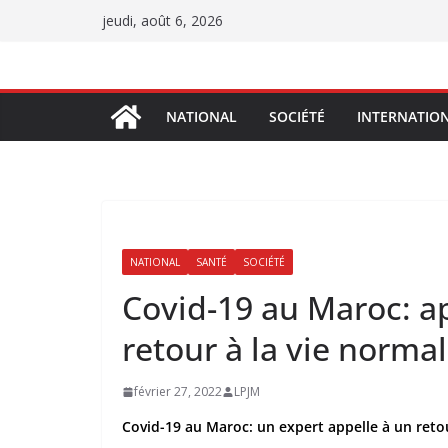
Passer
jeudi, août 6, 2026
au
contenu
NATIONAL
SOCIÉTÉ
INTERNATIO
NATIONAL
SANTÉ
SOCIÉTÉ
Covid-19 au Maroc: ap
retour à la vie norma
février 27, 2022
LPJM
Covid-19 au Maroc: un expert appelle à un retou