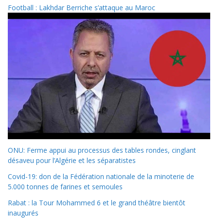
Football : Lakhdar Berriche s’attaque au Maroc
ONU: Ferme appui au processus des tables rondes, cinglant
désaveu pour l’Algérie et les séparatistes
Covid-19: don de la Fédération nationale de la minoterie de
5.000 tonnes de farines et semoules
Rabat : la Tour Mohammed 6 et le grand théâtre bientôt
inaugurés