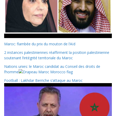
Maroc: flambée du prix du mouton de l’Aïd
2 instances palestiniennes réaffirment la position palestinienne
soutenant l’intégrité territoriale du Maroc
Nations unies: le Maroc candidat au Conseil des droits de
l’homme
Football : Lakhdar Berriche s’attaque au Maroc