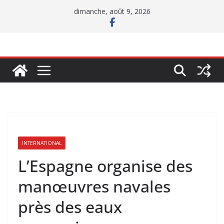
Passer
dimanche, août 9, 2026
au
contenu
INTERNATIONAL
L’Espagne organise des
manœuvres navales
près des eaux