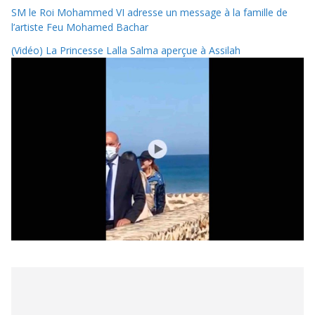
SM le Roi Mohammed VI adresse un message à la famille de
l’artiste Feu Mohamed Bachar
(Vidéo) La Princesse Lalla Salma aperçue à Assilah