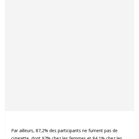
Par ailleurs, 87,2% des participants ne fument pas de
cigarette, dont 97% chez les femmes et 84,1% chez les