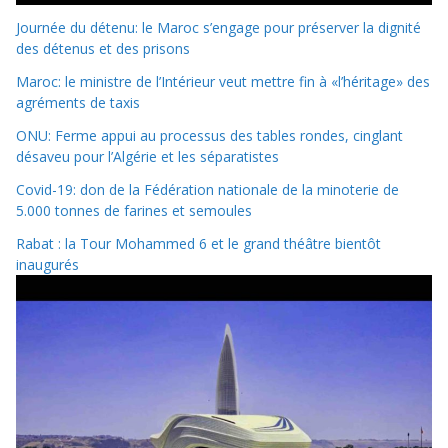
Journée du détenu: le Maroc s’engage pour préserver la dignité
des détenus et des prisons
Maroc: le ministre de l’Intérieur veut mettre fin à «l’héritage» des
agréments de taxis
ONU: Ferme appui au processus des tables rondes, cinglant
désaveu pour l’Algérie et les séparatistes
Covid-19: don de la Fédération nationale de la minoterie de
5.000 tonnes de farines et semoules
Rabat : la Tour Mohammed 6 et le grand théâtre bientôt
inaugurés