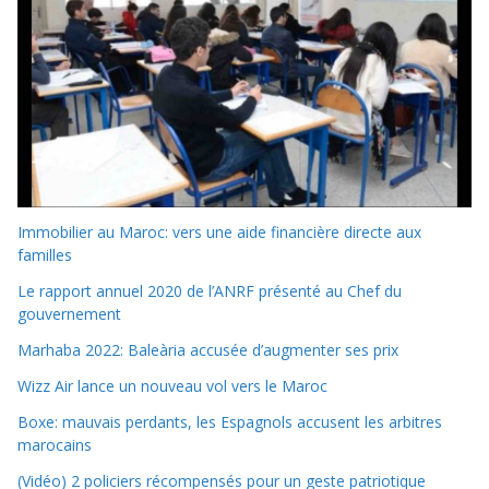
Immobilier au Maroc: vers une aide financière directe aux
familles
Le rapport annuel 2020 de l’ANRF présenté au Chef du
gouvernement
Marhaba 2022: Baleària accusée d’augmenter ses prix
Wizz Air lance un nouveau vol vers le Maroc
Boxe: mauvais perdants, les Espagnols accusent les arbitres
marocains
(Vidéo) 2 policiers récompensés pour un geste patriotique