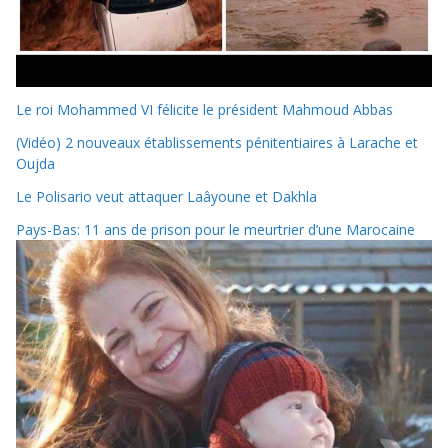
Le roi Mohammed VI félicite le président Mahmoud Abbas
(Vidéo) 2 nouveaux établissements pénitentiaires à Larache et
Oujda
Le Polisario veut attaquer Laâyoune et Dakhla
Pays-Bas: 11 ans de prison pour le meurtrier d’une Marocaine