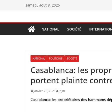
Passer
samedi, août 8, 2026
au
contenu
NATIONAL
SOCIÉTÉ
INTERNATIO
NATIONAL
POLITIQUE
SOCIÉTÉ
Casablanca: les prop
portent plainte cont
janvier 20, 2021
lpjm
Casablanca: les propriétaires des hammams dé