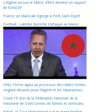
L’Algérie accuse le Maroc d’être derrière un rapport
de l’UNICEF
France: un Marocain égorgé à Pont-Saint-Esprit
Football : Lakhdar Berriche s’attaque au Maroc
ONU: Ferme appui au processus des tables rondes,
cinglant désaveu pour l’Algérie et les séparatistes
Covid-19: don de la Fédération nationale de la
minoterie de 5.000 tonnes de farines et semoules
Rabat : la Tour Mohammed 6 et le grand théâtre