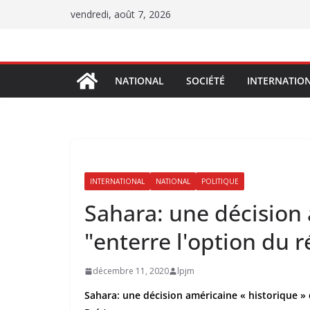
Passer
vendredi, août 7, 2026
au
contenu
NATIONAL
SOCIÉTÉ
INTERNATIO
INTERNATIONAL
NATIONAL
POLITIQUE
Sahara: une décision 
"enterre l'option du r
décembre 11, 2020
lpjm
Sahara: une décision américaine « historique » 