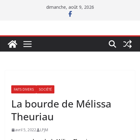
Passer
dimanche, août 9, 2026
au
contenu
FAITS DIVERS
SOCIÉTÉ
La bourde de Mélissa
Theuriau
avril 5, 2022
LPJM