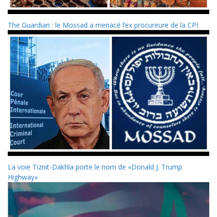
The Guardian : le Mossad a menacé l’ex procureure de la CPI
La voie Tiznit-Dakhla porte le nom de «Donald J. Trump
Highway»