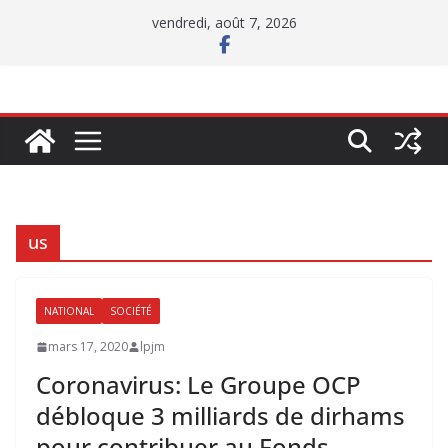
Passer
vendredi, août 7, 2026
au
contenu
us
NATIONAL
SOCIÉTÉ
mars 17, 2020
lpjm
Coronavirus: Le Groupe OCP
débloque 3 milliards de dirhams
pour contribuer au Fonds