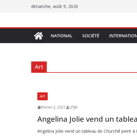
Passer
dimanche, août 9, 2026
au
contenu
NATIONAL
SOCIÉTÉ
INTERNATIO
Art
ART
février 2, 2021
LPJM
Angelina Jolie vend un table
Angelina Jolie vend un tableau de Churchill peint